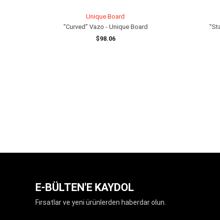
Unique Board
“Curved” Vazo - Unique Board
“St
$98.06
SEPETE EKLE
E-BÜLTEN'E KAYDOL
Fırsatlar ve yeni ürünlerden haberdar olun.