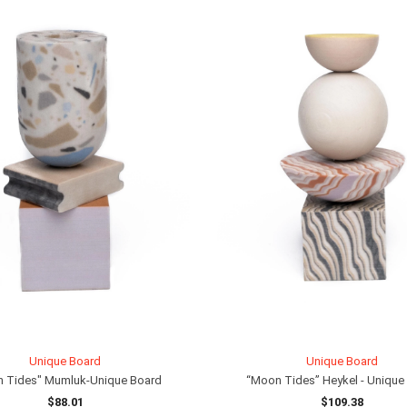
Unique Board
Unique Board
 Tides" Mumluk-Unique Board
“Moon Tides” Heykel - Unique
$88.01
$109.38