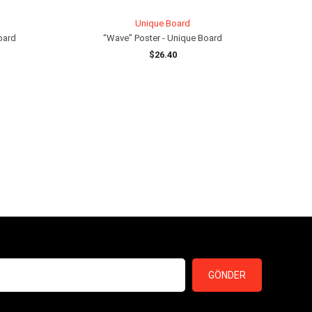
Unique Board
oard
“Wave” Poster - Unique Board
$26.40
SEPETE EKLE
GÖNDER