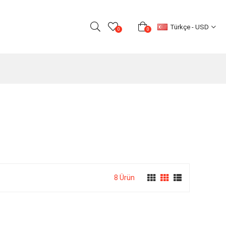
Türkçe - USD
0
0
8 Ürün