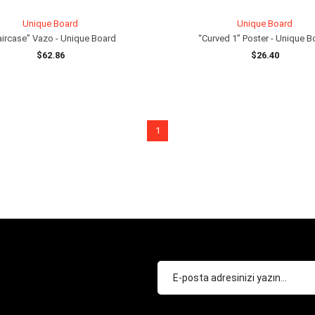
Unique Board
Unique Board
aircase” Vazo - Unique Board
“Curved 1” Poster - Unique B
$62.86
$26.40
SEPETE EKLE
SEPETE EKLE
1