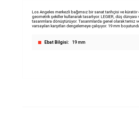
Los Angeles merkezli bağımsız bir sanat tarihçisi ve küratör
geometrik şekiller kullanarak tasarlıyor. LEGIER, düş dünyası 
tasarımlara dönüştürüyor. Tasarımlarda genel olarak temiz ve 
varsayılan karşıtları dengelemeye çalışıyor. 19 mm boyutunda
Ebat Bilgisi
19 mm