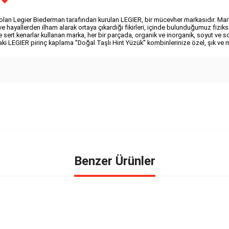
 olan Legier Biederman tarafından kurulan LEGIER, bir mücevher markasıdır. Mark
ve hayallerden ilham alarak ortaya çıkardığı fikirleri, içinde bulunduğumuz fiziks
sert kenarlar kullanan marka, her bir parçada, organik ve inorganik, soyut ve so
ki LEGIER pirinç kaplama ''Doğal Taşlı Hint Yüzük'' kombinlerinize özel, şık ve
Benzer Ürünler