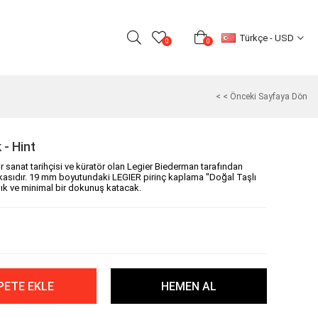
Türkçe - USD
0
0
< < Önceki Sayfaya Dön
 - Hint
 sanat tarihçisi ve küratör olan Legier Biederman tarafından
kasıdır. 19 mm boyutundaki LEGIER pirinç kaplama ''Doğal Taşlı
şık ve minimal bir dokunuş katacak.
)