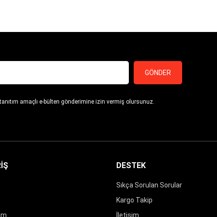
SEPETE EKLE
GÖNDER
 tanıtım amaçlı e-bülten gönderimine izin vermiş olursunuz.
İŞ
DESTEK
Sıkça Sorulan Sorular
Kargo Takip
rim
İletişim