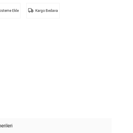
Listeme Ekle
Kargo Bedava
erileri