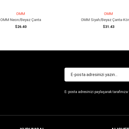
OMM
OMM
OMM Neon/Beyaz Çanta
OMM Siyah/Beyaz Çanta-Kör
$26.40
$31.43
SEPETE EKLE
SEPETE EKLE
E- posta adresinizi paylaşarak tarafınıza