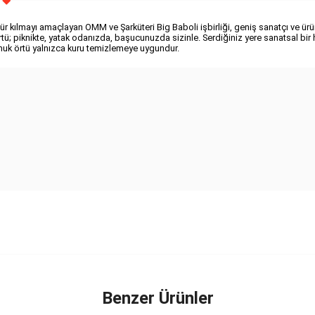
nür kılmayı amaçlayan OMM ve Şarküteri Big Baboli işbirliği, geniş sanatçı ve ürü
tü; piknikte, yatak odanızda, başucunuzda sizinle. Serdiğiniz yere sanatsal bir h
uk örtü yalnızca kuru temizlemeye uygundur.
Benzer Ürünler