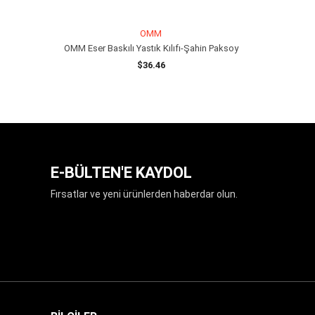
OMM
OMM Eser Baskılı Yastık Kılıfı-Şahin Paksoy
$36.46
SEPETE EKLE
E-BÜLTEN'E KAYDOL
Fırsatlar ve yeni ürünlerden haberdar olun.