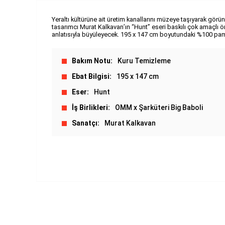
Yeraltı kültürüne ait üretim kanallarını müzeye taşıyarak görü
tasarımcı Murat Kalkavan’ın “Hunt” eseri baskılı çok amaçlı ör
anlatısıyla büyüleyecek. 195 x 147 cm boyutundaki %100 pam
Bakım Notu
Kuru Temizleme
Ebat Bilgisi
195 x 147 cm
Eser
Hunt
İş Birlikleri
OMM x Şarküteri Big Baboli
Sanatçı
Murat Kalkavan