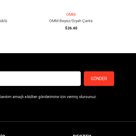
OMM
üklü
OMM Beyaz/Siyah Çanta
$26.40
SEPETE EKLE
GÖNDER
 tanıtım amaçlı e-bülten gönderimine izin vermiş olursunuz.