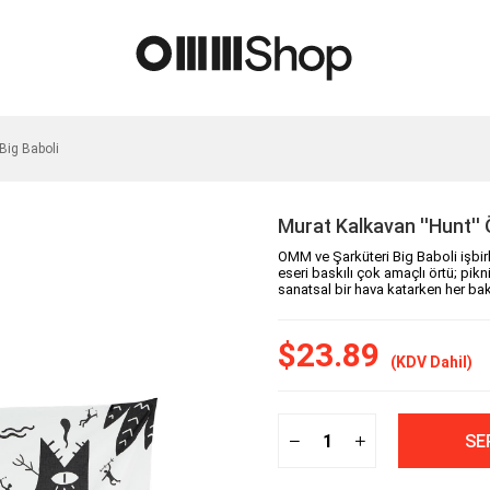
 Big Baboli
Murat Kalkavan ''Hunt'' 
OMM ve Şarküteri Big Baboli işbirl
eseri baskılı çok amaçlı örtü; pik
sanatsal bir hava katarken her bakt
$23.89
(KDV Dahil)