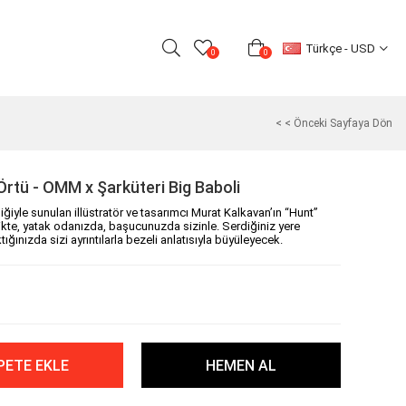
Türkçe - USD
0
0
< < Önceki Sayfaya Dön
Örtü - OMM x Şarküteri Big Baboli
iğiyle sunulan illüstratör ve tasarımcı Murat Kalkavan’ın “Hunt”
nikte, yatak odanızda, başucunuzda sizinle. Serdiğiniz yere
ığınızda sizi ayrıntılarla bezeli anlatısıyla büyüleyecek.